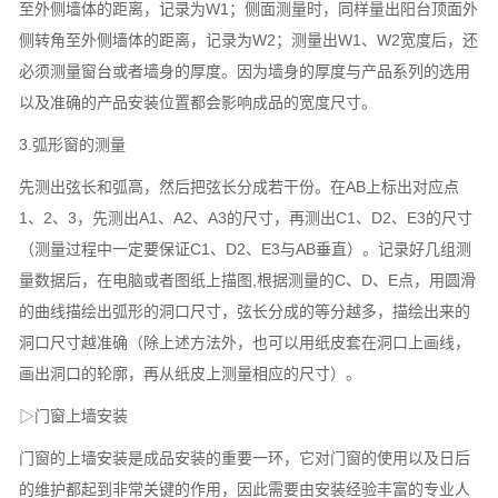
至外侧墙体的距离，记录为W1；侧面测量时，同样量出阳台顶面外
侧转角至外侧墙体的距离，记录为W2；测量出W1、W2宽度后，还
必须测量窗台或者墙身的厚度。因为墙身的厚度与产品系列的选用
以及准确的产品安装位置都会影响成品的宽度尺寸。
3.弧形窗的测量
先测出弦长和弧高，然后把弦长分成若干份。在AB上标出对应点
1、2、3，先测出A1、A2、A3的尺寸，再测出C1、D2、E3的尺寸
（测量过程中一定要保证C1、D2、E3与AB垂直）。记录好几组测
量数据后，在电脑或者图纸上描图,根据测量的C、D、E点，用圆滑
的曲线描绘出弧形的洞口尺寸，弦长分成的等分越多，描绘出来的
洞口尺寸越准确（除上述方法外，也可以用纸皮套在洞口上画线，
画出洞口的轮廓，再从纸皮上测量相应的尺寸）。
▷门窗上墙安装
门窗的上墙安装是成品安装的重要一环，它对门窗的使用以及日后
的维护都起到非常关键的作用，因此需要由安装经验丰富的专业人