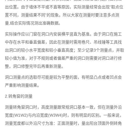
出位置。由于墙体不平或不直等原因，实际测量经常会出现“取点位
置不同，测量结果不同”的现象。所以大家在测量时要注意多点测
量,结合实际情况测出准确数据。
实际操作应以门窗在洞口内安装横平竖直为基准。由于洞口在施工
中存在水平和垂直偏差，因此在测量时需用卷尺、吊线锤等工具找
出洞口的较小水平宽度和较小垂直高度；至少记录3个测量点，并取
较小值为准，对于不规则或者偏差严重的洞口则需要对洞口进行修
整，洞口修整完毕后再重新测量。
洞口测量点的选取尽可能是较为平整的面，有明显凸点或者凹点会
严重影响测量结果。
2.转角窗的测量
测量转角窗洞口时，高度测量跟常规洞口基本一致，但在测量外沿
宽度(W1W2)与内沿宽度(W3W4)时，则有明显的区别。一般来说，
测量宽度都以外沿尺寸为准：正面测量时，量出阳台顶面外侧转角