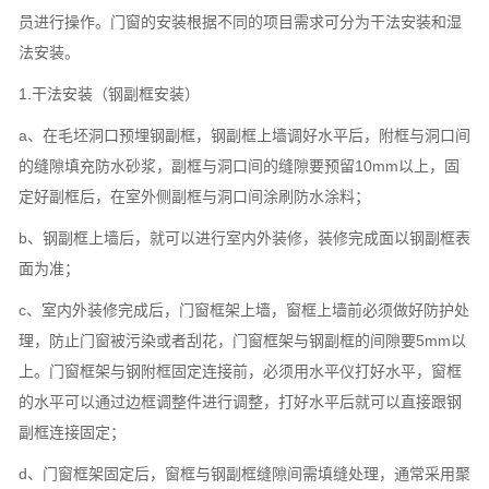
员进行操作。门窗的安装根据不同的项目需求可分为干法安装和湿
法安装。
1.干法安装（钢副框安装）
a、在毛坯洞口预埋钢副框，钢副框上墙调好水平后，附框与洞口间
的缝隙填充防水砂浆，副框与洞口间的缝隙要预留10mm以上，固
定好副框后，在室外侧副框与洞口间涂刷防水涂料；
b、钢副框上墙后，就可以进行室内外装修，装修完成面以钢副框表
面为准；
c、室内外装修完成后，门窗框架上墙，窗框上墙前必须做好防护处
理，防止门窗被污染或者刮花，门窗框架与钢副框的间隙要5mm以
上。门窗框架与钢附框固定连接前，必须用水平仪打好水平，窗框
的水平可以通过边框调整件进行调整，打好水平后就可以直接跟钢
副框连接固定；
d、门窗框架固定后，窗框与钢副框缝隙间需填缝处理，通常采用聚